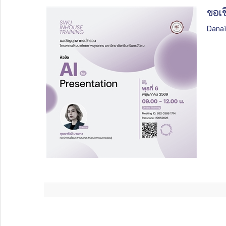
ขอเช
Danai