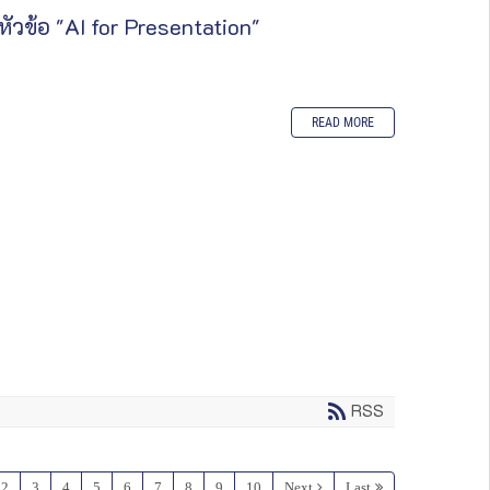
วข้อ "AI for Presentation"
READ MORE
RSS
2
3
4
5
6
7
8
9
10
Next
Last