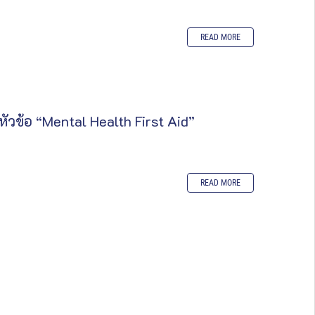
READ MORE
วข้อ “Mental Health First Aid”
READ MORE