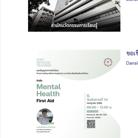
ขอเช
Danai