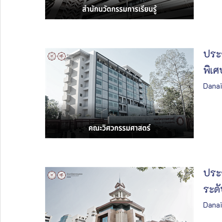
ประก
พิเ
Danai
ประก
ระด
Danai