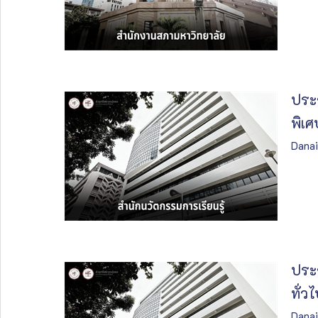
ประก
พิเศ
Danai
ประก
ทั่ว
Danai