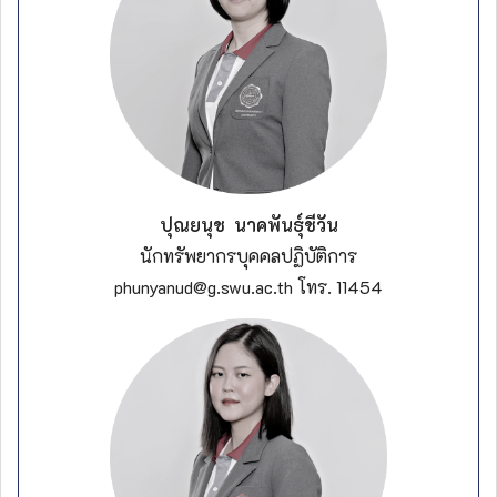
ปุณยนุช นาคพันธุ์ชีวัน
นักทรัพยากรบุคคลปฏิบัติการ
phunyanud@g.swu.ac.th โทร. 11454