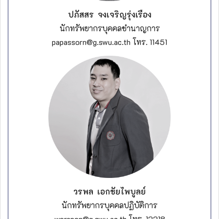
ปภัสสร จงเจริญรุ่งเรือง
นักทรัพยากรบุคคลชำนาญการ
papassorn@g.swu.ac.th โทร. 11451
วรพล เอกชัยไพบูลย์
นักทรัพยากรบุคคลปฏิบัติการ
worapon@g.swu.ac.th โทร. 12218