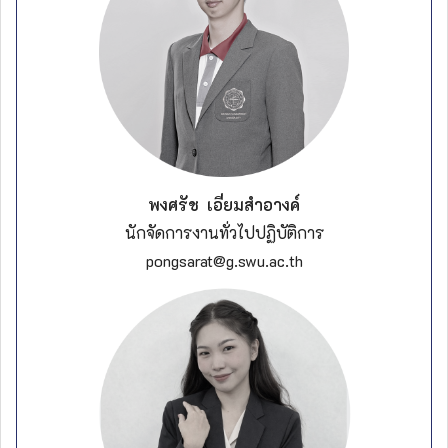
พงศรัช เอี่ยมสำอางค์
นักจัดการงานทั่วไป
ปฏิบัติการ
pongsarat@g.swu.ac.th