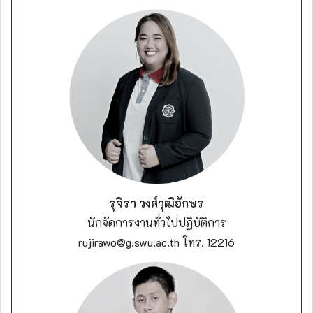
รุจิรา วงศ์วุฒิอักษร
นักจัดการงานทั่วไป
ปฏิบัติการ
rujirawo@g.swu.ac.th โทร. 12216