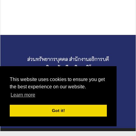
ส่วนทรัพยากรบุคคล สำนักงานอธิการบดี
มหาวิทยาลัยศรีนครินทรวิโรฒ
114 สุขุมวิท 23 ถนนสุขุมวิท แขวงคลองเตยเหนือ
This website uses cookies to ensure you get
เขตวัฒนา กรุงเทพมหานคร 10110
the best experience on our website.
02 649 5000 I hrswu@g.swu.ac.th
Learn more
นโยบายคุ้มครองข้อมูลส่วนบุคคล
Got it!
Privacy Statement
Terms Of Use