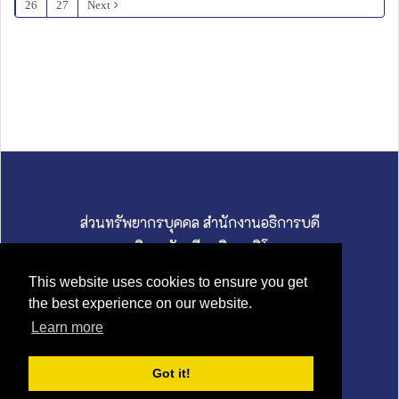
26
27
Next
ส่วนทรัพยากรบุคคล สำนักงานอธิการบดี
มหาวิทยาลัยศรีนครินทรวิโรฒ
114 สุขุมวิท 23 ถนนสุขุมวิท แขวงคลองเตยเหนือ
This website uses cookies to ensure you get
เขตวัฒนา กรุงเทพมหานคร 10110
the best experience on our website.
02 649 5000 I hrswu@g.swu.ac.th
Learn more
นโยบายคุ้มครองข้อมูลส่วนบุคคล
Got it!