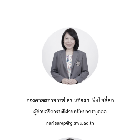
รองศาสตราจารย์ ดร.นริสรา พึ่งโพธิ์สภ
ผู้ช่วยอธิการบดีฝ่ายทรัพยากรบุคคล
narisarap@g.swu.ac.th