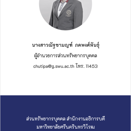
นางสาว
ณัฐชามญฑ์ ภคพงศ์พันธุ์
ผู้อำนวยการส่วนทรัพยากรบุคคล
chutipa@g.swu.ac.th โทร. 11453
ส่วนทรัพยากรบุคคล สำนักงานอธิการบดี
มหาวิทยาลัยศรีนครินทรวิโรฒ