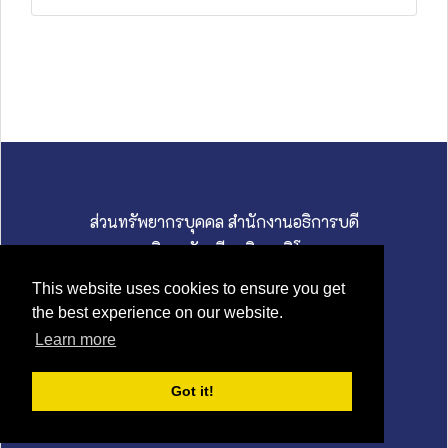
ส่วนทรัพยากรบุคคล สำนักงานอธิการบดี
มหาวิทยาลัยศรีนครินทรวิโรฒ
114 สุขุมวิท 23 ถนนสุขุมวิท แขวงคลองเตยเหนือ
This website uses cookies to ensure you get
เขตวัฒนา กรุงเทพมหานคร 10110
the best experience on our website.
02 649 5000 I hrswu@g.swu.ac.th
Learn more
นโยบายคุ้มครองข้อมูลส่วนบุคคล
Got it!