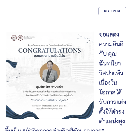
READ MORE
ขอแสดง
ความยินดี
กับ คุณ
ฉันทนียา
วิศปาแพ้ว
เนื่องใน
โอกาสได้
รับการแต่ง
ตั้งให้ดำรง
ตำแหน่งสูง
ขึ้นเป็น “นักวิชาการช่างศิลป์ชำนาญการ”