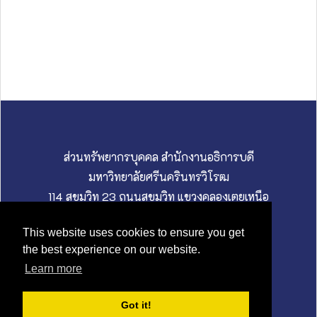
ส่วนทรัพยากรบุคคล สำนักงานอธิการบดี
มหาวิทยาลัยศรีนครินทรวิโรฒ
114 สุขุมวิท 23 ถนนสุขุมวิท แขวงคลองเตยเหนือ
เขตวัฒนา กรุงเทพมหานคร 10110
This website uses cookies to ensure you get
02 649 5000 I hrswu@g.swu.ac.th
the best experience on our website.
นโยบายคุ้มครองข้อมูลส่วนบุคคล
Learn more
Got it!