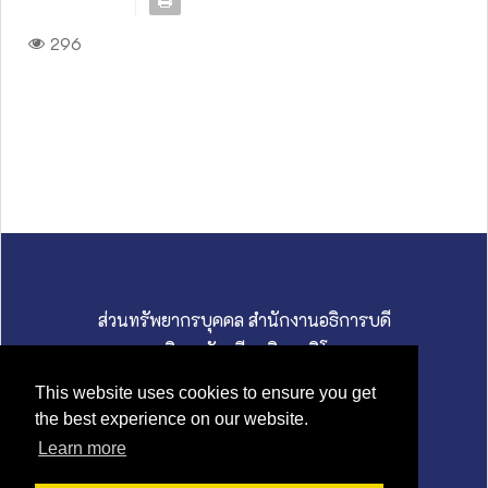
296
ส่วนทรัพยากรบุคคล สำนักงานอธิการบดี
มหาวิทยาลัยศรีนครินทรวิโรฒ
114 สุขุมวิท 23 ถนนสุขุมวิท แขวงคลองเตยเหนือ
This website uses cookies to ensure you get
เขตวัฒนา กรุงเทพมหานคร 10110
the best experience on our website.
02 649 5000 I hrswu@g.swu.ac.th
Learn more
นโยบายคุ้มครองข้อมูลส่วนบุคคล