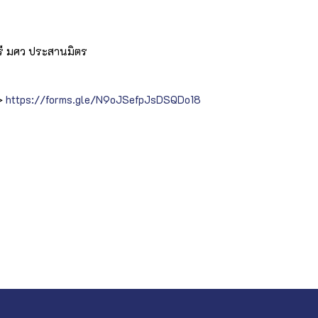
รี มศว ประสานมิตร
>>
https://forms.gle/N9oJSefpJsDSQDo18